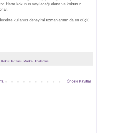
tıyor. Hatta kokunun yayılacağı alana ve kokunun
rlar.
elecekte kullanıcı deneyimi uzmanlarının da en güçlü
,
Koku Hafızası
,
Marka
,
Thalamus
fa
Önceki Kayıtlar