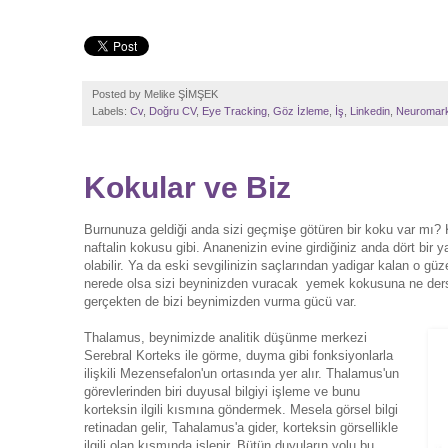
Posted by
Melike ŞİMŞEK
Labels:
Cv
,
Doğru CV
,
Eye Tracking
,
Göz İzleme
,
İş
,
Linkedin
,
Neuromark
Kokular ve Biz
Burnunuza geldiği anda sizi geçmişe götüren bir koku var mı? 
naftalin kokusu gibi. Ananenizin evine girdiğiniz anda dört bir 
olabilir. Ya da eski sevgilinizin saçlarından yadigar kalan o g
nerede olsa sizi beyninizden vuracak yemek kokusuna ne ders
gerçekten de bizi beynimizden vurma gücü var.
Thalamus, beynimizde analitik düşünme merkezi
Serebral Korteks ile görme, duyma gibi fonksiyonlarla
ilişkili Mezensefalon'un ortasında yer alır. Thalamus'un
görevlerinden biri duyusal bilgiyi işleme ve bunu
korteksin ilgili kısmına göndermek. Mesela görsel bilgi
retinadan gelir, Tahalamus'a gider, korteksin görsellikle
ilgili olan kısmında işlenir. Bütün duyuların yolu bu