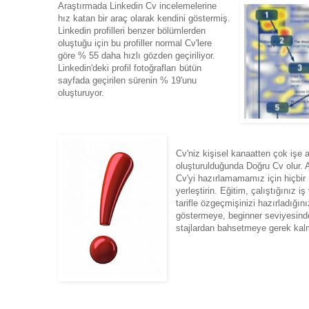
Araştırmada Linkedin Cv incelemelerine
hız katan bir araç olarak kendini göstermiş.
Linkedin profilleri benzer bölümlerden
oluştuğu için bu profiller normal Cv'lere
göre % 55 daha hızlı gözden geçiriliyor.
Linkedin'deki profil fotoğrafları bütün
sayfada geçirilen sürenin % 19'unu
oluşturuyor.
Cv'niz kişisel kanaatten çok işe al
oluşturulduğunda Doğru Cv olur. A
Cv'yi hazırlamamamız için hiçbir
yerleştirin. Eğitim, çalıştığınız i
tarifle özgeçmişinizi hazırladığını
göstermeye, beginner seviyesinde 
stajlardan bahsetmeye gerek kalm