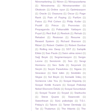
Nöromarketing
(1)
Nöron
(1)
Nöropazarlama
(1)
Nörosinema
(1)
Nörotransmitter
(1)
Oksitosin
(1)
Online oyun
(1)
Optimizasyon
(1)
Oracle
(1)
Osasuna
(1)
Oscar
(1)
Page
Rank
(1)
Pain of Paying
(1)
Parfüm
(1)
Patos
(1)
Phil Cohen
(1)
Philip Kotler
(1)
Pozitif
(1)
Prince
(1)
Pronovias
(1)
Propaganda
(1)
Psikanalitik Yaklaşım
(1)
Puyol
(1)
Red Bull
(1)
Reebok
(1)
Rehab
(1)
Rekabet
(1)
Restoran
(1)
Resume
(1)
Reward System
(1)
Richard Branson
(1)
Ritüel
(1)
Robert Cialdini
(1)
Robert Dunbar
(1)
Rolling into Deep
(1)
SST
(1)
Sahiplik
Etkisi
(1)
Sao Paulo
(1)
Satın alma süreci
(1)
Sağ Beyin
(1)
Segmentasyon
(1)
Sergio
Leone
(1)
Serotonin
(1)
Ses
(1)
Sevgi
Hormonu
(1)
Sex Sells
(1)
Seçenek
(1)
Seçim
(1)
Seçim Paradoksu
(1)
Sigara
(1)
Sinestezi
(1)
Sinir bilim
(1)
Sinirbilim
(1)
Skype
(1)
Sol Beyin
(1)
Somatik İmleç
(1)
Someone Like You
(1)
Sosyal Alışveriş
(1)
Sosyal Kimlik Kuramı
(1)
Sosyal Psikoloji
Nobel Ekonomi Ödülü
(1)
Sosyal Sorumluluk
(1)
Sosyal Ticaret
(1)
Soyad
(1)
Starbucks
(1)
Steve Quartz
(1)
Swarovski
(1)
Sweetheart
(1)
Sürü psikolojisi
(1)
T.G.I.
Friday's
(1)
Takıntı
(1)
Tamer Demiralp
(1)
Tat
(1)
Thalamus
(1)
The Atlantic
(1)
The