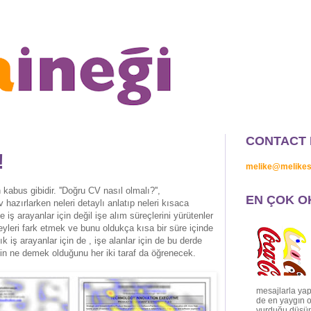
CONTACT 
!
melike@melike
abus gibidir. ''Doğru CV nasıl olmalı?'',
EN ÇOK O
hazırlarken neleri detaylı anlatıp neleri kısaca
iş arayanlar için değil işe alım süreçlerini yürütenler
şeyleri fark etmek ve bunu oldukça kısa bir süre içinde
 iş arayanlar için de , işe alanlar için de bu derde
nin ne demek olduğunu her iki taraf da öğrenecek.
mesajlarla yap
de en yaygın o
vurduğu düşünü