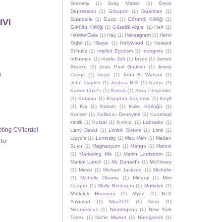
Grammy
(1)
Gray Matter
(1)
Great
Depression
(1)
Groupon
(1)
Guardian
(1)
Guardiola
(1)
Gucci
(1)
Görüntü Kirliliği
(1)
IVI
Gürültü Kirliliği
(1)
Güzellik Algısı
(1)
Harf
(1)
Harlow Gale
(1)
Haç
(1)
Heksagram
(1)
Henri
Tajfel
(1)
Hikaye
(1)
Hollywood
(1)
Howard
Schultz
(1)
Implicit Egotism
(1)
Incognito
(1)
Influence
(1)
Inside Job
(1)
Ipsos
(1)
James
Breeze
(1)
Jean Paul Gaultier
(1)
Jimmy
)
Cayne
(1)
Jingle
(1)
John B. Watson
(1)
John Caples
(1)
Joshua Bell
(1)
Kadın
(1)
Kaiser Chiefs
(1)
Kakao
(1)
Kara Perşembe
(1)
Katalan
(1)
Kayıptan Kaçınma
(1)
Keyif
(1)
Kia
(1)
Kokain
(1)
Koku Körlüğü
(1)
Konser
(1)
Kullanıcı Deneyimi
(1)
Kurumsal
kimlik
(1)
Kutsal
(1)
Kırmızı
(1)
Labrador
(1)
ting CV'lerde!
Larry David
(1)
Limbik Sistem
(1)
Limit
(1)
Lloyd's
(1)
Lumosity
(1)
Mad Men
(1)
Maden
Biz
Suyu
(1)
Magnezyum
(1)
Mango
(1)
Mantık
(1)
Marketing Mix
(1)
Martin Lindstrom
(1)
Martini Lunch
(1)
Mc Donald's
(1)
McKinsey
(1)
Messi
(1)
Michael Jackson
(1)
Michelin
(1)
Michelle Obama
(1)
Mineral
(1)
Mini
Cooper
(1)
Molly Birnbaum
(1)
Mutluluk
(1)
Mutluluk Hormonu
(1)
Mynd
(1)
NTV
Yayınları
(1)
Nba2k11
(1)
Nero
(1)
NeuroFocus
(1)
Neutrogena
(1)
New York
Times
(1)
Niche Market
(1)
Nöroiçecek
(1)