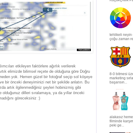
KüçükÇiftlik Par
tehlikeli neyi
çoğu zaman ren
ımcıları etkileyen faktörlere ağırlık verilerek
rtık elimizde bilimsel reçete de olduğuna göre Doğru
8-0 bitmesi üz
 neden yok. Hemen güzel bir fotoğraf seçip sol köşeye
marketing sırl
ş ve bir önceki deneyiminizi net bir şekilde anlatın. Bu
başarısın...
zda artık ilgilenmediğiniz şeyleri hobinizmiş gibi
olduğunuz dilleri sıralamaya, ya da yıllar önceki
adığını göreceksiniz :)
alakasız heme
filminde karşım
peki ge...