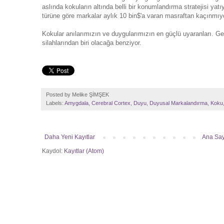
aslında kokuların altında belli bir konumlandırma stratejisi ya
türüne göre markalar aylık 10 bin$'a varan masraftan kaçınmıyo
Kokular anılarımızın ve duygularımızın en güçlü uyaranları. G
silahlarından biri olacağa benziyor.
Posted by
Melike ŞİMŞEK
Labels:
Amygdala
,
Cerebral Cortex
,
Duyu
,
Duyusal Markalandırma
,
Koku
Daha Yeni Kayıtlar
Ana Say
Kaydol:
Kayıtlar (Atom)