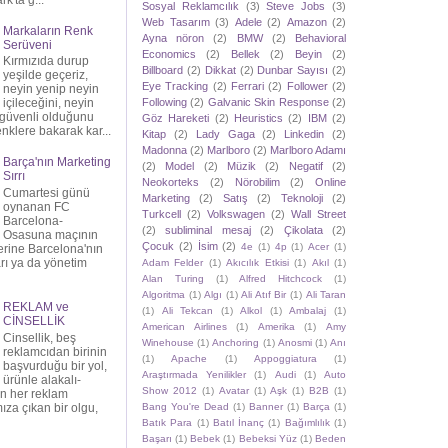
k'ta g...
Sosyal Reklamcılık
(3)
Steve Jobs
(3)
Web Tasarım
(3)
Adele
(2)
Amazon
(2)
Markaların Renk
Ayna nöron
(2)
BMW
(2)
Behavioral
Serüveni
Economics
(2)
Bellek
(2)
Beyin
(2)
Kırmızıda durup
Billboard
(2)
Dikkat
(2)
Dunbar Sayısı
(2)
yeşilde geçeriz,
Eye Tracking
(2)
Ferrari
(2)
Follower
(2)
neyin yenip neyin
Following
(2)
Galvanic Skin Response
(2)
içileceğini, neyin
n güvenli olduğunu
Göz Hareketi
(2)
Heuristics
(2)
IBM
(2)
klere bakarak kar...
Kitap
(2)
Lady Gaga
(2)
Linkedin
(2)
Madonna
(2)
Marlboro
(2)
Marlboro Adamı
Barça'nın Marketing
(2)
Model
(2)
Müzik
(2)
Negatif
(2)
Sırrı
Neokorteks
(2)
Nörobilim
(2)
Online
Cumartesi günü
Marketing
(2)
Satış
(2)
Teknoloji
(2)
oynanan FC
Turkcell
(2)
Volkswagen
(2)
Wall Street
Barcelona-
(2)
subliminal mesaj
(2)
Çikolata
(2)
Osasuna maçının
Çocuk
(2)
İsim
(2)
4e
(1)
4p
(1)
Acer
(1)
erine Barcelona'nın
arı ya da yönetim
Adam Felder
(1)
Akıcılık Etkisi
(1)
Akıl
(1)
Alan Turing
(1)
Alfred Hitchcock
(1)
Algoritma
(1)
Algı
(1)
Ali Atıf Bir
(1)
Ali Taran
REKLAM ve
(1)
Ali Tekcan
(1)
Alkol
(1)
Ambalaj
(1)
CİNSELLİK
American Airlines
(1)
Amerika
(1)
Amy
Cinsellik, beş
Winehouse
(1)
Anchoring
(1)
Anosmi
(1)
Anı
reklamcıdan birinin
(1)
Apache
(1)
Appoggiatura
(1)
başvurduğu bir yol,
Araştırmada Yenilikler
(1)
Audi
(1)
Auto
ürünle alakalı-
Show 2012
(1)
Avatar
(1)
Aşk
(1)
B2B
(1)
n her reklam
ıza çıkan bir olgu,
Bang You're Dead
(1)
Banner
(1)
Barça
(1)
Batık Para
(1)
Batıl İnanç
(1)
Bağımlılık
(1)
Başarı
(1)
Bebek
(1)
Bebeksi Yüz
(1)
Beden