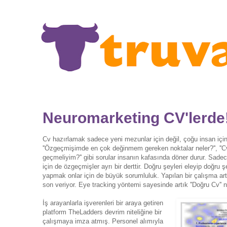
Neuromarketing CV'lerde
Cv hazırlamak sadece yeni mezunlar için değil, çoğu insan için k
''Özgeçmişimde en çok değinmem gereken noktalar neler?'', ''Cv 
geçmeliyim?'' gibi sorular insanın kafasında döner durur. Sadece 
için de özgeçmişler ayrı bir derttir. Doğru şeyleri eleyip doğru 
yapmak onlar için de büyük sorumluluk. Yapılan bir çalışma artık
son veriyor. Eye tracking yöntemi sayesinde artık ''Doğru Cv'' 
İş arayanlarla işverenleri bir araya getiren
platform TheLadders devrim niteliğine bir
çalışmaya imza atmış. Personel alımıyla