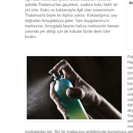
şekilde Thalamus'tan geçerken, sadece koku farklı bir
yol izler. Koku ve koklamayla ilgili olan sistemimizin
Thalamus'la böyle bir ilişkisi yoktur. Kokladığımız şey
doğrudan Amygdala'ya gider. Yani duygularımızın
merkezine. Amygdala beynin hafıza merkezinin hemen
yanında yer aldığı için de kokular bizde derin izler
bırakır.
Pek
Hep
var
içi
isi
kar
çal
ola
sab
dah
akş
Sam
ard
mağ
markalardan biri. Biz bir mağazaya girdiğimizde burnumuza ge