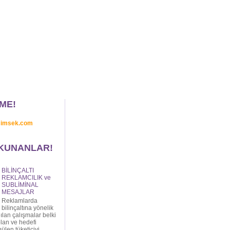
ME!
simsek.com
KUNANLAR!
BİLİNÇALTI
REKLAMCILIK ve
SUBLİMİNAL
MESAJLAR
Reklamlarda
bilinçaltına yönelik
ılan çalışmalar belki
lan ve hedefi
len tüketiciyi