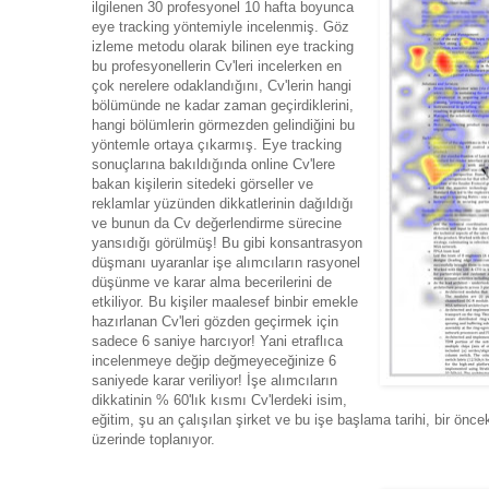
ilgilenen 30 profesyonel 10 hafta boyunca
eye tracking yöntemiyle incelenmiş. Göz
izleme metodu olarak bilinen eye tracking
bu profesyonellerin Cv'leri incelerken en
çok nerelere odaklandığını, Cv'lerin hangi
bölümünde ne kadar zaman geçirdiklerini,
hangi bölümlerin görmezden gelindiğini bu
yöntemle ortaya çıkarmış. Eye tracking
sonuçlarına bakıldığında online Cv'lere
bakan kişilerin sitedeki görseller ve
reklamlar yüzünden dikkatlerinin dağıldığı
ve bunun da Cv değerlendirme sürecine
yansıdığı görülmüş! Bu gibi konsantrasyon
düşmanı uyaranlar işe alımcıların rasyonel
düşünme ve karar alma becerilerini de
etkiliyor. Bu kişiler maalesef binbir emekle
hazırlanan Cv'leri gözden geçirmek için
sadece 6 saniye harcıyor! Yani etraflıca
incelenmeye değip değmeyeceğinize 6
saniyede karar veriliyor! İşe alımcıların
dikkatinin % 60'lık kısmı Cv'lerdeki isim,
eğitim, şu an çalışılan şirket ve bu işe başlama tarihi, bir öncek
üzerinde toplanıyor.