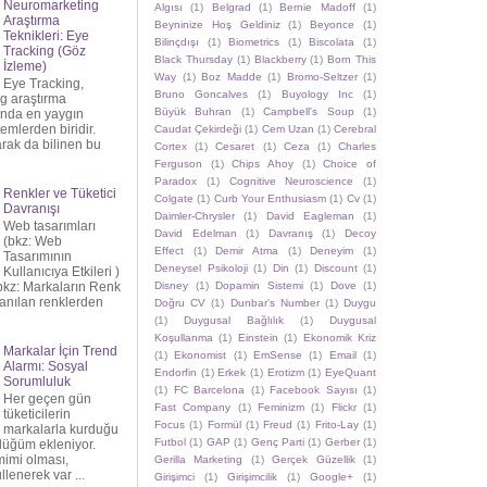
Neuromarketing
Algısı
(1)
Belgrad
(1)
Bernie Madoff
(1)
Araştırma
Beyninize Hoş Geldiniz
(1)
Beyonce
(1)
Teknikleri: Eye
Bilinçdışı
(1)
Biometrics
(1)
Biscolata
(1)
Tracking (Göz
Black Thursday
(1)
Blackberry
(1)
Born This
İzleme)
Way
(1)
Boz Madde
(1)
Bromo-Seltzer
(1)
Eye Tracking,
Bruno Goncalves
(1)
Buyology Inc
(1)
g araştırma
Büyük Buhran
(1)
Campbell's Soup
(1)
sında en yaygın
emlerden biridir.
Caudat Çekirdeği
(1)
Cem Uzan
(1)
Cerebral
rak da bilinen bu
Cortex
(1)
Cesaret
(1)
Ceza
(1)
Charles
Ferguson
(1)
Chips Ahoy
(1)
Choice of
Paradox
(1)
Cognitive Neuroscience
(1)
Renkler ve Tüketici
Colgate
(1)
Curb Your Enthusiasm
(1)
Cv
(1)
Davranışı
Daimler-Chrysler
(1)
David Eagleman
(1)
Web tasarımları
David Edelman
(1)
Davranış
(1)
Decoy
(bkz: Web
Effect
(1)
Demir Atma
(1)
Deneyim
(1)
Tasarımının
Deneysel Psikoloji
(1)
Din
(1)
Discount
(1)
Kullanıcıya Etkileri )
Disney
(1)
Dopamin Sistemi
(1)
Dove
(1)
bkz: Markaların Renk
lanılan renklerden
Doğru CV
(1)
Dunbar's Number
(1)
Duygu
(1)
Duygusal Bağlılık
(1)
Duygusal
Koşullanma
(1)
Einstein
(1)
Ekonomik Kriz
Markalar İçin Trend
(1)
Ekonomist
(1)
EmSense
(1)
Email
(1)
Alarmı: Sosyal
Endorfin
(1)
Erkek
(1)
Erotizm
(1)
EyeQuant
Sorumluluk
(1)
FC Barcelona
(1)
Facebook Sayısı
(1)
Her geçen gün
Fast Company
(1)
Feminizm
(1)
Flickr
(1)
tüketicilerin
Focus
(1)
Formül
(1)
Freud
(1)
Frito-Lay
(1)
markalarla kurduğu
Futbol
(1)
GAP
(1)
Genç Parti
(1)
Gerber
(1)
düğüm ekleniyor.
mimi olması,
Gerilla Marketing
(1)
Gerçek Güzellik
(1)
llenerek var ...
Girişimci
(1)
Girişimcilik
(1)
Google+
(1)