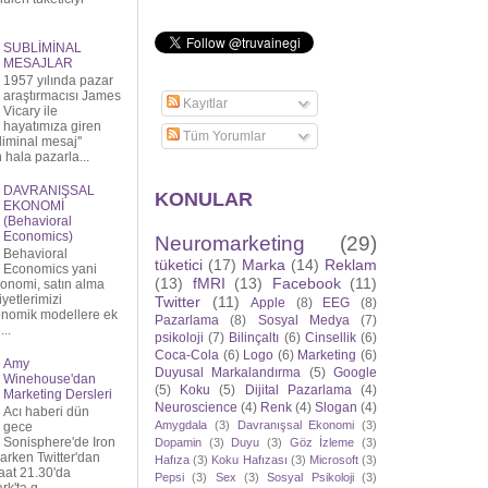
SUBLİMİNAL
MESAJLAR
1957 yılında pazar
araştırmacısı James
Kayıtlar
Vicary ile
hayatımıza giren
Tüm Yorumlar
liminal mesaj''
hala pazarla...
DAVRANIŞSAL
KONULAR
EKONOMİ
(Behavioral
Economics)
Neuromarketing
(29)
Behavioral
tüketici
(17)
Marka
(14)
Reklam
Economics yani
(13)
fMRI
(13)
Facebook
(11)
konomi, satın alma
iyetlerimizi
Twitter
(11)
Apple
(8)
EEG
(8)
onomik modellere ek
Pazarlama
(8)
Sosyal Medya
(7)
...
psikoloji
(7)
Bilinçaltı
(6)
Cinsellik
(6)
Coca-Cola
(6)
Logo
(6)
Marketing
(6)
Amy
Duyusal Markalandırma
(5)
Google
Winehouse'dan
(5)
Koku
(5)
Dijital Pazarlama
(4)
Marketing Dersleri
Neuroscience
(4)
Renk
(4)
Slogan
(4)
Acı haberi dün
Amygdala
(3)
Davranışsal Ekonomi
(3)
gece
Sonisphere'de Iron
Dopamin
(3)
Duyu
(3)
Göz İzleme
(3)
arken Twitter'dan
Hafıza
(3)
Koku Hafızası
(3)
Microsoft
(3)
aat 21.30'da
Pepsi
(3)
Sex
(3)
Sosyal Psikoloji
(3)