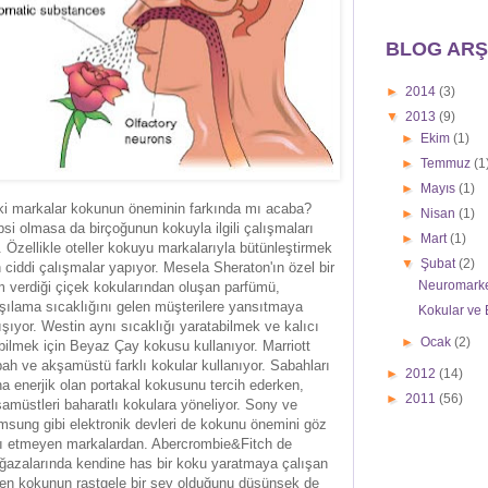
BLOG ARŞ
►
2014
(3)
▼
2013
(9)
►
Ekim
(1)
►
Temmuz
(1
►
Mayıs
(1)
i markalar kokunun öneminin farkında mı acaba?
►
Nisan
(1)
si olmasa da birçoğunun kokuyla ilgili çalışmaları
►
Mart
(1)
. Özellikle oteller kokuyu markalarıyla bütünleştirmek
▼
Şubat
(2)
n ciddi çalışmalar yapıyor. Mesela Sheraton'ın özel bir
Neuromarke
m verdiği çiçek kokularından oluşan parfümü,
şılama sıcaklığını gelen müşterilere yansıtmaya
Kokular ve 
ışıyor. Westin aynı sıcaklığı yaratabilmek ve kalıcı
►
Ocak
(2)
bilmek için Beyaz Çay kokusu kullanıyor. Marriott
ah ve akşamüstü farklı kokular kullanıyor. Sabahları
►
2012
(14)
a enerjik olan portakal kokusunu tercih ederken,
►
2011
(56)
amüstleri baharatlı kokulara yöneliyor. Sony ve
sung gibi elektronik devleri de kokunu önemini göz
ı etmeyen markalardan. Abercrombie&Fitch de
azalarında kendine has bir koku yaratmaya çalışan
len kokunun rastgele bir şey olduğunu düşünsek de