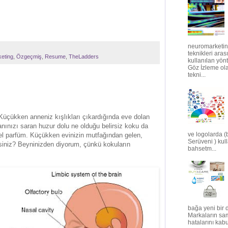
neuromarketin
teknikleri ara
eting
,
Özgeçmiş
,
Resume
,
TheLadders
kullanılan yönt
Göz İzleme ola
tekni...
Küçükken anneniz kışlıkları çıkardığında eve dolan
yanınızı saran huzur dolu ne olduğu belirsiz koku da
ve logolarda (
üzel parfüm. Küçükken evinizin mutfağından gelen,
Serüveni ) kul
iniz? Beyninizden diyorum, çünkü kokuların
bahsetm...
bağa yeni bir 
Markaların sa
hatalarını kabu