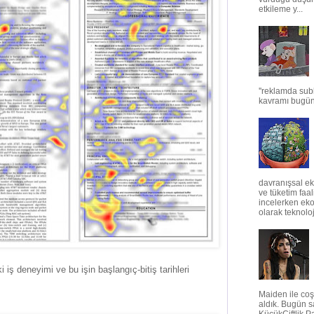
etkileme y...
''reklamda sub
kavramı bugün 
davranışsal e
ve tüketim faal
incelerken ek
olarak teknoloj
i iş deneyimi ve bu işin başlangıç-bitiş tarihleri
Maiden ile coş
aldık. Bugün s